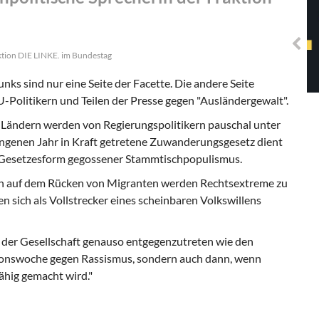
Solidarisches EUropa -
Mosaiklinke Perspektiven
aktion DIE LINKE. im Bundestag
nks sind nur eine Seite der Facette. Die andere Seite
olitikern und Teilen der Presse gegen "Ausländergewalt".
Ländern werden von Regierungspolitikern pauschal unter
angenen Jahr in Kraft getretene Zuwanderungsgesetz dient
in Gesetzesform gegossener Stammtischpopulismus.
auf dem Rücken von Migranten werden Rechtsextreme zu
n sich als Vollstrecker eines scheinbaren Volkswillens
e der Gesellschaft genauso entgegenzutreten wie den
tionswoche gegen Rassismus, sondern auch dann, wenn
hig gemacht wird."