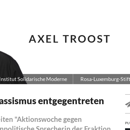
AXEL TROOST
Institut Solidarische Moderne
Rosa-Luxemburg-Stif
Rassismus entgegentreten
iten "Aktionswoche gegen
PU
enpolitische Sprecherin der Fraktion