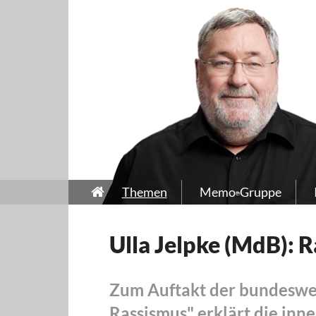
Themen
Memo-Gruppe
Ulla Jelpke (MdB): 
Zum Auftakt der bundeswe
Rassismus" erklärt die inn