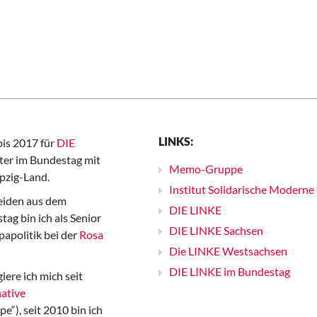
LINKS:
bis 2017 für
DIE
er im Bundestag mit
Memo-Gruppe
pzig-Land.
Institut Solidarische Moderne
iden aus dem
DIE LINKE
ag bin ich als Senior
DIE LINKE Sachsen
papolitik bei der
Rosa
Die LINKE Westsachsen
DIE LINKE im Bundestag
iere ich mich seit
ative
“), seit 2010 bin ich