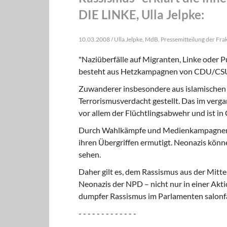
DIE LINKE, Ulla Jelpke:
10.03.2008 / Ulla Jelpke, MdB, Pressemitteilung der Fr
"Naziüberfälle auf Migranten, Linke oder Pu
besteht aus Hetzkampagnen von CDU/CSU-P
Zuwanderer insbesondere aus islamischen 
Terrorismusverdacht gestellt. Das im verg
vor allem der Flüchtlingsabwehr und ist 
Durch Wahlkämpfe und Medienkampagnen 
ihren Übergriffen ermutigt. Neonazis könne
sehen.
Daher gilt es, dem Rassismus aus der Mitt
Neonazis der NPD – nicht nur in einer Ak
dumpfer Rassismus im Parlamenten salonfä
- - - - - - - - - - - - -