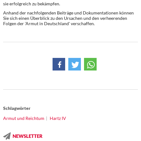
DIE LINKE
sie erfolgreich zu bekämpfen.
Anhand der nachfolgenden Beiträge und Dokumentationen können
Weitere Themen
Sie sich einen Überblick zu den Ursachen und den verheerenden
Folgen der 'Armut in Deutschland' verschaffen.
Memo-Gruppe
Institut Solidarische Moderne
Rosa-Luxemburg-Stiftung
Über mich
Kontakt
Schlagwörter
Armut und Reichtum
Hartz IV
NEWSLETTER