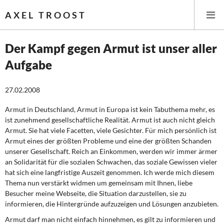
AXEL TROOST
Der Kampf gegen Armut ist unser aller
Aufgabe
Startseite
27.02.2008
Themen
Armut in Deutschland, Armut in Europa ist kein Tabuthema mehr, es
Leitlinien linker Wirtschafts- und Finanzpolitik
ist zunehmend gesellschaftliche Realität. Armut ist auch nicht gleich
Armut. Sie hat viele Facetten, viele Gesichter. Für mich persönlich ist
Wirtschaftspolitik
Armut eines der größten Probleme und eine der größten Schanden
unserer Gesellschaft. Reich an Einkommen, werden wir immer ärmer
Steuer- und Finanzpolitik
an Solidarität für die sozialen Schwachen, das soziale Gewissen vieler
hat sich eine langfristige Auszeit genommen. Ich werde mich diesem
Thema nun verstärkt widmen um gemeinsam mit Ihnen, liebe
Öffentliche Infrastruktur und Daseinsvorsorge
Besucher meine Webseite, die Situation darzustellen, sie zu
informieren, die Hintergründe aufzuzeigen und Lösungen anzubieten.
Eurokrise und Griechenland
Armut darf man nicht einfach hinnehmen, es gilt zu informieren und