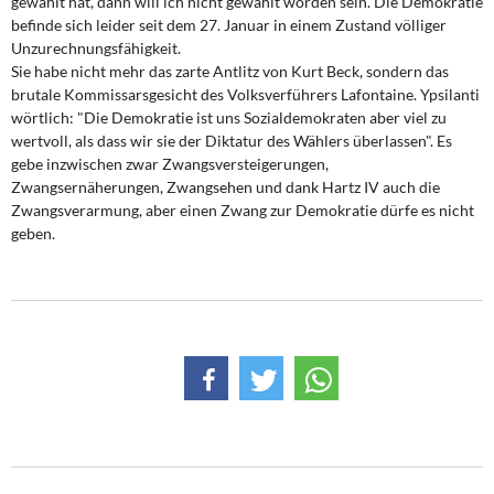
gewählt hat, dann will ich nicht gewählt worden sein. Die Demokratie
DIE LINKE
befinde sich leider seit dem 27. Januar in einem Zustand völliger
Unzurechnungsfähigkeit.
Weitere Themen
Sie habe nicht mehr das zarte Antlitz von Kurt Beck, sondern das
brutale Kommissarsgesicht des Volksverführers Lafontaine. Ypsilanti
Memo-Gruppe
wörtlich: "Die Demokratie ist uns Sozialdemokraten aber viel zu
wertvoll, als dass wir sie der Diktatur des Wählers überlassen". Es
gebe inzwischen zwar Zwangsversteigerungen,
Institut Solidarische Moderne
Zwangsernäherungen, Zwangsehen und dank Hartz IV auch die
Zwangsverarmung, aber einen Zwang zur Demokratie dürfe es nicht
Rosa-Luxemburg-Stiftung
geben.
Über mich
Kontakt