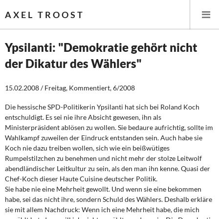
AXEL TROOST
Ypsilanti: "Demokratie gehört nicht
der Dikatur des Wählers"
Startseite
15.02.2008 / Freitag, Kommentiert, 6/2008
Themen
Die hessische SPD-Politikerin Ypsilanti hat sich bei Roland Koch
Leitlinien linker Wirtschafts- und Finanzpolitik
entschuldigt. Es sei nie ihre Absicht gewesen, ihn als
Ministerpräsident ablösen zu wollen. Sie bedaure aufrichtig, sollte im
Wirtschaftspolitik
Wahlkampf zuweilen der Eindruck entstanden sein. Auch habe sie
Koch nie dazu treiben wollen, sich wie ein beißwütiges
Steuer- und Finanzpolitik
Rumpelstilzchen zu benehmen und nicht mehr der stolze Leitwolf
abendländischer Leitkultur zu sein, als den man ihn kenne. Quasi der
Chef-Koch dieser Haute Cuisine deutscher Politik.
Öffentliche Infrastruktur und Daseinsvorsorge
Sie habe nie eine Mehrheit gewollt. Und wenn sie eine bekommen
habe, sei das nicht ihre, sondern Schuld des Wählers. Deshalb erkläre
Eurokrise und Griechenland
sie mit allem Nachdruck: Wenn ich eine Mehrheit habe, die mich