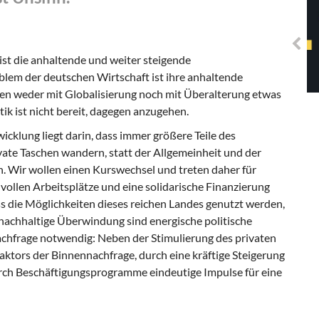
Solidarisches EUropa -
Mosaiklinke Perspektiven
st die anhaltende und weiter steigende
lem der deutschen Wirtschaft ist ihre anhaltende
 weder mit Globalisierung noch mit Überalterung etwas
ik ist nicht bereit, dagegen anzugehen.
cklung liegt darin, dass immer größere Teile des
vate Taschen wandern, statt der Allgemeinheit und der
Wir wollen einen Kurswechsel und treten daher für
nvollen Arbeitsplätze und eine solidarische Finanzierung
ass die Möglichkeiten dieses reichen Landes genutzt werden,
nachhaltige Überwindung sind energische politische
chfrage notwendig: Neben der Stimulierung des privaten
aktors der Binnennachfrage, durch eine kräftige Steigerung
urch Beschäftigungsprogramme eindeutige Impulse für eine