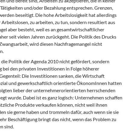
n und bereit sind, Arbeiten zu akzeptieren, die in keiner
n Tätigkeiten und/oder Bezahlung entsprechen. Grenzen,
werden beseitigt. Die hohe Arbeitslosigkeit hat allerdings
Arbeitslosen, zu arbeiten, zu tun, sondern resultiert aus
el aber besteht, weil es an gesamtwirtschaftlicher
er seit vielen Jahren zurückgeht. Die Politik des Drucks
d Zwangsarbeit, wird diesen Nachfragemangel nicht
n.
 die Politik der Agenda 2010 nicht gefördert, sondern
ei den privaten Investitionen in Folge höherer
egenteil: Die Investitionen sanken, die Wirtschaft
 Sozial und gewerkschaftlich orientierte ÖkonomInnen hatten
folgten lieber der unternehmerorientierten herrschenden
egt wurde. Dabei ist es ganz logisch: Unternehmen schaffen
tzliche Produkte verkaufen können, nicht weil ihnen
n sie gerne haben und trommeln dafür, auch wenn sie sie
ehr Beschäftigung bringt das nicht, wenn das Problem zu
n sind.