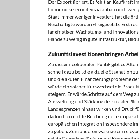
Der Export floriert. Es fehlt an Kaufkraft
Lohndrückerei und Sozialabbau noch wenig
Staat immer weniger investiert, hat die ör
Beschäftigte werden »freigesetzt«. Erst rec
langfristigen Wachstums- und Innovationsp
Hände zu wenig in gute Infrastruktur, Bild
Zukunftsinvestitionen bringen Arbei
Zu dieser neoliberalen Politik gibt es Alte
schnell dazu bei, die aktuelle Stagnation z
und die akuten Finanzierungsprobleme der 
würde ein solcher Kurswechsel die Produkt
steigern. Er würde Schritte auf dem Weg zu
Ausweitung und Stärkung der sozialen Sich
Landesgrenzen hinaus wirken und Druck für
dadurch erreichte Belebung der europäisc
europäischen Integration insbesondere im 
zu geben. Zum anderen wäre sie ein relevan
solide Grundlage für faire, auf Kooperatio