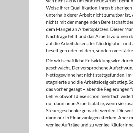
sich nicht aktiv um eine neue Arbeit bemühe
Weise ihrer Qualifikation, ihren bisherige
unterhalb derer Arbeit nicht zumutbar ist, 
nichts mit der mangelnden Bereitschaft der 
dem Mangel an Arbeitsplätzen. Dieser Mang
Nachfrage fehlt und das Arbeitsvolumen dah
auf die Arbeitslosen, der Niedriglohn- un
beseitigen oder mildern, sondern verstärke
Die wirtschaftliche Entwicklung wird durch
geschwächt. Der versprochene Aufschwung b
Nettogewinne hat nicht stattgefunden. Im G
stagnierte und die Arbeitslosigkeit stieg.
das vorher gesagt – aber die Regierungen 
Lehre, obwohl diese schon mehrfach widerl
nur dann neue Arbeitsplätze, wenn sie zusä
Steuergeschenke gemacht werden. Die wolle
dann nur in Finanzanlagen stecken. Aber m
wenige Aufträge und zu wenige KäuferInne