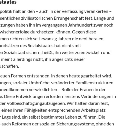
lstaates
olitik hält an den – auch in der Verfassung verankerten –
sentlichen zivilisatorischen Errungenschaft fest. Lange und
setzungen haben ihn im vergangenen Jahrhundert zwar noch
 Zwischenerfolge durchsetzen können. Gegen diese
rmen richten sich seit zwanzig Jahren die neoliberalen
dsätzen des Sozialstaates hat nichts mit
 Sozialstaat sichern, heißt, ihn weiter zu entwickeln und
eint allerdings nicht, ihn angesichts neuer
schaffen.
neuen Formen entstanden, in denen heute gearbeitet wird.
lungen, sozialer Umbrüche, veränderter Familienstrukturen
nvollkommen verwirklichten – Rolle der Frauen in der
ie. Diese Entwicklungen erfordern
erstens
Veränderungen in
 der Vollbeschäftigungaufzugeben. Wir halten daran fest,
 einen ihren Fähigkeiten entsprechenden Arbeitsplatz
 Lage sind, ein selbst bestimmtes Leben zu führen. Die
s
auch Reformen der sozialen Sicherungssysteme, ohne den