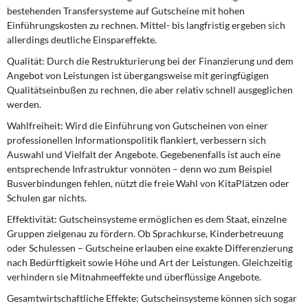
bestehenden Transfersysteme auf Gutscheine mit ho­hen
Einführungskosten zu rechnen. Mit­tel- bis langfristig ergeben sich
allerdings deutliche Einspareffekte.
Qualität:
Durch die Restrukturierung bei der Finanzierung und dem
Angebot von Leistungen ist übergangsweise mit geringfügigen
Qualitätseinbußen zu rechnen, die aber relativ schnell ausge­glichen
werden.
Wahlfreiheit:
Wird die Einführung von Gutscheinen von einer
professio­nellen Informationspolitik flankiert, ver­bessern sich
Auswahl und Vielfalt der Angebote. Gegebenenfalls ist auch eine
entsprechende Infrastruktur vonnöten – denn wo zum Beispiel
Busverbindungen fehlen, nützt die freie Wahl von Kita­Plätzen oder
Schulen gar nichts.
Effektivität:
Gutscheinsysteme er­möglichen es dem Staat, einzelne
Grup­pen zielgenau zu fördern. Ob Sprach­kurse, Kinderbetreuung
oder Schulessen – Gutscheine erlauben eine exakte Dif­ferenzierung
nach Bedürftigkeit sowie Höhe und Art der Leistungen. Gleichzei­tig
verhindern sie Mitnahmeeffekte und überflüssige Angebote.
Gesamtwirtschaftliche Effekte:
Gut­scheinsysteme können sich sogar