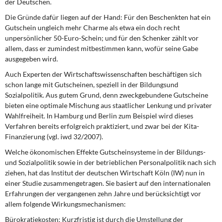
der Deutschen.
DIE LINKE
Die Gründe dafür liegen auf der Hand: Für den Beschenkten hat ein
Gutschein ungleich mehr Charme als etwa ein doch recht
Weitere Themen
unpersönlicher 50-Euro-Schein; und für den Schenker zählt vor
allem, dass er zumindest mitbestimmen kann, wofür seine Gabe
Memo-Gruppe
ausgegeben wird.
Auch Experten der Wirtschaftswissen­schaften beschäftigen sich
Institut Solidarische Moderne
schon lange mit Gutscheinen, speziell in der Bildungs­und
Sozialpolitik. Aus gutem Grund, denn zweckgebundene Gutscheine
Rosa-Luxemburg-Stiftung
bieten eine optimale Mischung aus staatlicher Len­kung und privater
Wahlfreiheit. In Ham­burg und Berlin zum Beispiel wird dieses
Über mich
Verfahren bereits erfolgreich praktiziert, und zwar bei der Kita-
Finanzierung (vgl. iwd 32/2007).
Kontakt
Welche ökonomischen Effekte Gut­scheinsysteme in der Bildungs-
und So­zialpolitik sowie in der betrieblichen Personalpolitik nach sich
ziehen, hat das Institut der deutschen Wirtschaft Köln (IW) nun in
einer Studie zusammenge­tragen. Sie basiert auf den internationa­len
Erfahrungen der vergangenen zehn Jahre und berücksichtigt vor
allem fol­gende Wirkungsmechanismen:
Bürokratiekosten:
Kurzfristig ist durch die Umstellung der