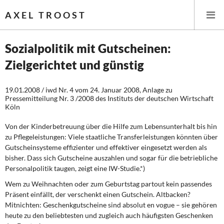
AXEL TROOST
Sozialpolitik mit Gutscheinen:
Zielgerichtet und günstig
Startseite
19.01.2008 / iwd Nr. 4 vom 24. Januar 2008, Anlage zu
Themen
Pressemitteilung Nr. 3 /2008 des Instituts der deutschen Wirtschaft
Köln
Leitlinien linker Wirtschafts- und Finanzpolitik
Von der Kinderbetreuung über die
Hilfe zum Lebensunterhalt bis hin
zu
Pflegeleistungen: Viele staatliche Transferleistungen könnten über
Wirtschaftspolitik
Gut­scheinsysteme effizienter und effek­tiver eingesetzt werden als
bisher. Dass sich Gutscheine auszahlen und sogar für die betriebliche
Steuer- und Finanzpolitik
Personalpolitik taugen, zeigt eine IW-Studie.*)
Öffentliche Infrastruktur und Daseinsvorsorge
Wem zu Weihnachten oder zum Ge­burtstag partout kein passendes
Präsent einfällt, der verschenkt einen Gutschein. Altbacken?
Mitnichten: Geschenkgut­scheine sind absolut en vogue – sie ge­hören
Eurokrise und Griechenland
heute zu den beliebtesten und zugleich auch häufigsten Geschenken