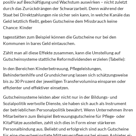
positiv auf Beschäftigung und Wachstum aus­wirken – nicht zuletzt
durch das Zurück­drängen der Schwarzarbeit. Denn wäh­rend der
Staat bei Direktzahlungen nie sicher sein kann, in welche Kanäle das
Geld letztlich fließt, geben Gutscheine dem Missbrauch keine
Chance: Kinder
tagesstätten zum Beispiel können die Gutscheine nur bei den
Kommunen in bares Geld eintauschen.
Zählt man all diese Effekte zusam­men, kann die Umstellung auf
Gutschein­systeme stattliche Reformdividenden erzielen (Tabelle):
In den Bereichen Kinderbetreuung,
Pflegeleistungen,
Behindertenhilfe und
Grundsicherung lassen sich schät­zungsweise
bis zu 30 Prozent der jewei­ligen Transfervolumina einsparen oder
effizienter und effektiver einsetzen.
Gutscheinsysteme leisten aber nicht nur in der Bildungs- und
Sozialpolitik wertvolle Dienste, sie haben sich auch als Instrument
der betrieblichen Perso­nalpolitik bewährt. Wenn Unternehmen ihren
Mitarbeitern zum Beispiel Betreu­ungsgutscheine für Pflege- oder
Kita­Plätze ausstellen, zahlt sich dies in Form einer stärkeren
Personalbindung aus. Be­liebt und erfolgreich sind auch Gut­scheine
für eine steuerbegünstigte Mit­tagsverpflegung bei einem Anbieter ei­