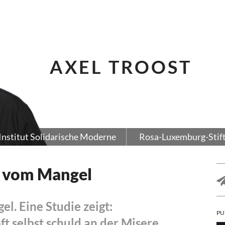
AXEL TROOST
Institut Solidarische Moderne
Rosa-Luxemburg-Stif
r vom Mangel
. Eine Studie zeigt:
PU
t selbst schuld an der Misere.