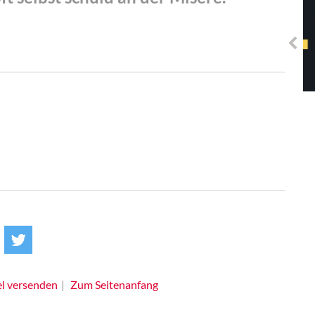
Solidarisches EUropa -
Mosaiklinke Perspektiven
el versenden
Zum Seitenanfang