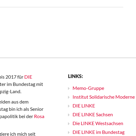
LINKS:
bis 2017 für
DIE
er im Bundestag mit
Memo-Gruppe
pzig-Land.
Institut Solidarische Moderne
iden aus dem
DIE LINKE
ag bin ich als Senior
DIE LINKE Sachsen
papolitik bei der
Rosa
Die LINKE Westsachsen
DIE LINKE im Bundestag
iere ich mich seit