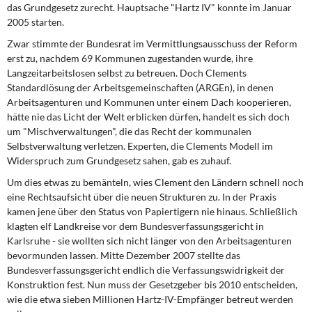
DIE LINKE
das Grundgesetz zurecht. Hauptsache "Hartz IV" konnte im Januar
2005 starten.
Weitere Themen
Zwar stimmte der Bundesrat im Vermittlungsausschuss der Reform
erst zu, nachdem 69 Kommunen zugestanden wurde, ihre
Memo-Gruppe
Langzeitarbeitslosen selbst zu betreuen. Doch Clements
Standardlösung der Arbeitsgemeinschaften (ARGEn), in denen
Arbeitsagenturen und Kommunen unter einem Dach kooperieren,
Institut Solidarische Moderne
hätte nie das Licht der Welt erblicken dürfen, handelt es sich doch
um "Mischverwaltungen", die das Recht der kommunalen
Rosa-Luxemburg-Stiftung
Selbstverwaltung verletzen. Experten, die Clements Modell im
Widerspruch zum Grundgesetz sahen, gab es zuhauf.
Über mich
Um dies etwas zu bemänteln, wies Clement den Ländern schnell noch
eine Rechtsaufsicht über die neuen Strukturen zu. In der Praxis
Kontakt
kamen jene über den Status von Papiertigern nie hinaus. Schließlich
klagten elf Landkreise vor dem Bundesverfassungsgericht in
Karlsruhe - sie wollten sich nicht länger von den Arbeitsagenturen
bevormunden lassen. Mitte Dezember 2007 stellte das
Bundesverfassungsgericht endlich die Verfassungswidrigkeit der
Konstruktion fest. Nun muss der Gesetzgeber bis 2010 entscheiden,
wie die etwa sieben Millionen Hartz-IV-Empfänger betreut werden