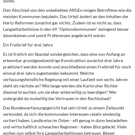
sollen.
Den Abschied von den unbeliebten ARGEn mögen Betroffene wie die
meisten Kommunen bejubeln. Das Urteil ändert an den Inhalten der
Hartz-Reformen zunächst gar nichts. Zudem ist es nicht so, dass
Langzeitarbeitslose in den 69 "Optionskommunen" zwingend besser
davonkämen und somit Präferenzen angebracht wären.
Ein Freibrief für drei Jahre
Es ist freilich ein Skandal sondergleichen, dass eine von Anfang an
erkennbar grundgesetzwidrige Konstruktion zunächst drei Jahre
praktiziert werden konnte und anschließend einen Freibrief für noch
einmal drei Jahre zugestanden bekommt. Welche
verfassungsfeindliche Regelung mit einer Laufzeit von sechs Jahren
steht als nächste an? Wie lange werden die Karlsruher Richter
diesmal brauchen, um sie eher widerwillig zu beerdigen? Wer
untergräbt da mutwillig das Vertrauen in den Rechtsstaat?
Das Bundesverfassungsgericht hat sein Urteil zu einem Zeitpunkt
verkündet, da sich die kommunalen Interessen relativ eindeutig
sortiert haben. Landkreise im Osten - oft genug in dünn besiedelten
und wirtschaftlich schwachen Regionen - haben Blut geleckt. Viele
wollen nun selbst ihre Langzeitarbeitslosen betreuen. Besser