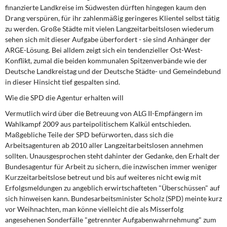
finanzierte Landkreise im Südwesten dürften hingegen kaum den
Drang verspüren, für ihr zahlenmäßig geringeres Klientel selbst tätig
zu werden. Große Städte mit vielen Langzeitarbeitslosen wiederum
sehen sich mit dieser Aufgabe überfordert - sie sind Anhänger der
ARGE-Lösung. Bei alldem zeigt sich ein tendenzieller Ost-West-
Konflikt, zumal die beiden kommunalen Spitzenverbände wie der
Deutsche Landkreistag und der Deutsche Städte- und Gemeindebund
in dieser Hinsicht tief gespalten sind.
Wie die SPD die Agentur erhalten will
Vermutlich wird über die Betreuung von ALG II-Empfängern im
Wahlkampf 2009 aus parteipolitischem Kalkül entschieden.
Maßgebliche Teile der SPD befürworten, dass sich die
Arbeitsagenturen ab 2010 aller Langzeitarbeitslosen annehmen
sollten. Unausgesprochen steht dahinter der Gedanke, den Erhalt der
Bundesagentur für Arbeit zu sichern, die inzwischen immer weniger
Kurzzeitarbeitslose betreut und bis auf weiteres nicht ewig mit
Erfolgsmeldungen zu angeblich erwirtschafteten "Überschüssen" auf
sich hinweisen kann. Bundesarbeitsminister Scholz (SPD) meinte kurz
vor Weihnachten, man könne vielleicht die als Misserfolg
angesehenen Sonderfälle "getrennter Aufgabenwahrnehmung" zum