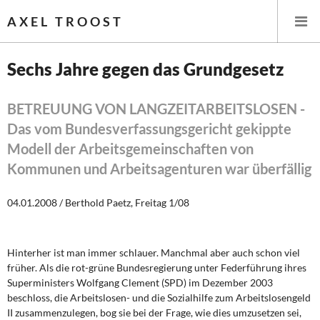
AXEL TROOST
Sechs Jahre gegen das Grundgesetz
Startseite
BETREUUNG VON LANGZEITARBEITSLOSEN -
Das vom Bundesverfassungsgericht gekippte
Themen
Modell der Arbeitsgemeinschaften von
Leitlinien linker Wirtschafts- und Finanzpolitik
Kommunen und Arbeitsagenturen war überfällig
Wirtschaftspolitik
04.01.2008 / Berthold Paetz, Freitag 1/08
Steuer- und Finanzpolitik
Hinterher ist man immer schlauer. Manchmal aber auch schon viel
Öffentliche Infrastruktur und Daseinsvorsorge
früher. Als die rot-grüne Bundesregierung unter Federführung ihres
Superministers Wolfgang Clement (SPD) im Dezember 2003
Eurokrise und Griechenland
beschloss, die Arbeitslosen- und die Sozialhilfe zum Arbeitslosengeld
II zusammenzulegen, bog sie bei der Frage, wie dies umzusetzen sei,