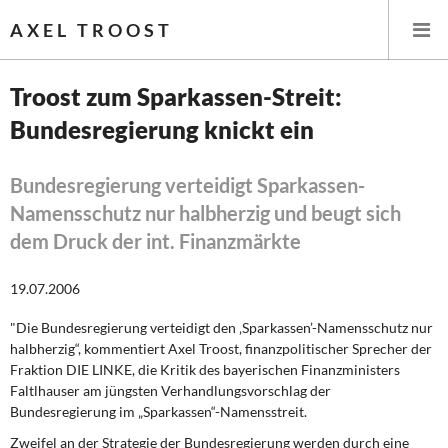
AXEL TROOST
Troost zum Sparkassen-Streit:
Bundesregierung knickt ein
Startseite
Themen
Bundesregierung verteidigt Sparkassen-
Namensschutz nur halbherzig und beugt sich
Memo-Gruppe
dem Druck der int. Finanzmärkte
Institut Solidarische Moderne
19.07.2006
"Die Bundesregierung verteidigt den ‚Sparkassen’-Namensschutz nur
Rosa-Luxemburg-Stiftung
halbherzig“, kommentiert
Axel Troost,
finanzpolitischer Sprecher der
Fraktion DIE LINKE, die Kritik des bayerischen Finanzministers
Über mich
Faltlhauser am jüngsten Verhandlungsvorschlag der
Bundesregierung im „Sparkassen“-Namensstreit.
Kontakt
Zweifel an der Strategie der Bundesregierung werden durch eine