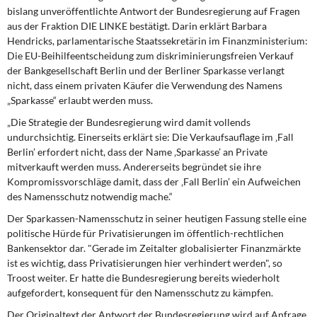
bislang unveröffentlichte Antwort der Bundesregierung auf Fragen
aus der Fraktion DIE LINKE bestätigt. Darin erklärt Barbara
Hendricks, parlamentarische Staatssekretärin im Finanzministerium:
Die EU-Beihilfeentscheidung zum diskriminierungsfreien Verkauf
der Bankgesellschaft Berlin und der Berliner Sparkasse verlangt
nicht, dass einem privaten Käufer die Verwendung des Namens
„Sparkasse“ erlaubt werden muss.
„Die Strategie der Bundesregierung wird damit vollends
undurchsichtig. Einerseits erklärt sie: Die Verkaufsauflage im ‚Fall
Berlin’ erfordert nicht, dass der Name ‚Sparkasse’ an Private
mitverkauft werden muss. Andererseits begründet sie ihre
Kompromissvorschläge damit, dass der ‚Fall Berlin’ ein Aufweichen
des Namensschutz notwendig mache.“
Der Sparkassen-Namensschutz in seiner heutigen Fassung stelle eine
politische Hürde für Privatisierungen im öffentlich-rechtlichen
Bankensektor dar. "Gerade im Zeitalter globalisierter Finanzmärkte
ist es wichtig, dass Privatisierungen hier verhindert werden", so
Troost weiter. Er hatte die Bundesregierung bereits wiederholt
aufgefordert, konsequent für den Namensschutz zu kämpfen.
Der Originaltext der Antwort der Bundesregierung wird auf Anfrage