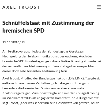
AXEL TROOST
Schnüffelstaat mit Zustimmung der
bremischen SPD
Startseite
12.11.2007 / JG
Themen
Am Freitag verabschiedete der Bundestag das Gesetz zur
Memo-Gruppe
Neuregelung der Telekommunikationsüberwachung. Auch der
bremische SPD Bundestagsabgeordnete Volker Kröning stimmte bei
Institut Solidarische Moderne
der namentlichen Abstimmung zu. Sein Kollege Beckmeyer blieb
dieser doch sehr brisanten Abstimmung fern.
Rosa-Luxemburg-Stiftung
Axel Troost, Mitglied der Bundestagsfraktion „DIE LINKE:“ zeigte sich
enttäuscht von diesem Verhalten. „Ich habe gehofft das ganz
besonders die bremischen Sozialdemokraten etwas mehr
Über mich
Zivilcourage zeigen. Zumindest zeigte sich mir der Kollege Kröning
im Wahlkampf 2005 als engagierten Kämpfer für die Bürgerrechte“
Kontakt
sagt Troost, „aber was schert ihn sein Geschwätz von gestern, heute