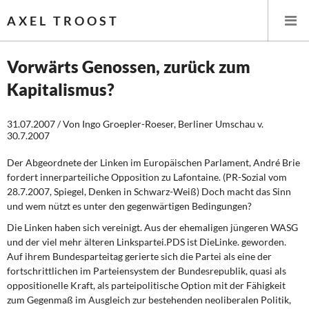
AXEL TROOST
Vorwärts Genossen, zurück zum
Kapitalismus?
Startseite
31.07.2007 / Von Ingo Groepler-Roeser, Berliner Umschau v.
Themen
30.7.2007
Leitlinien linker Wirtschafts- und Finanzpolitik
Der Abgeordnete der Linken im Europäischen Parlament, André Brie
fordert innerparteiliche Opposition zu Lafontaine. (PR-Sozial vom
Wirtschaftspolitik
28.7.2007, Spiegel, Denken in Schwarz-Weiß) Doch macht das Sinn
und wem nützt es unter den gegenwärtigen Bedingungen?
Steuer- und Finanzpolitik
Die Linken haben sich vereinigt. Aus der ehemaligen jüngeren WASG
und der viel mehr älteren Linkspartei.PDS ist DieLinke. geworden.
Öffentliche Infrastruktur und Daseinsvorsorge
Auf ihrem Bundesparteitag gerierte sich die Partei als eine der
fortschrittlichen im Parteiensystem der Bundesrepublik, quasi als
Eurokrise und Griechenland
oppositionelle Kraft, als parteipolitische Option mit der Fähigkeit
zum Gegenmaß im Ausgleich zur bestehenden neoliberalen Politik,