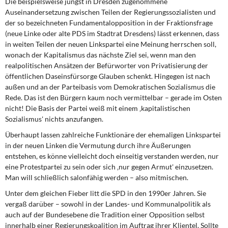
Die beispielsweise jüngst in Dresden zugenommene
Auseinandersetzung zwischen Teilen der Regierungssozialisten und
der so bezeichneten Fundamentalopposition in der Fraktionsfrage
(neue Linke oder alte PDS im Stadtrat Dresdens) lässt erkennen, dass
in weiten Teilen der neuen Linkspartei eine Meinung herrschen soll,
wonach der Kapitalismus das nächste Ziel sei, wenn man den
realpolitischen Ansätzen der Befürworter von Privatisierung der
öffentlichen Daseinsfürsorge Glauben schenkt. Hingegen ist nach
außen und an der Parteibasis vom Demokratischen Sozialismus die
Rede. Das ist den Bürgern kaum noch vermittelbar – gerade im Osten
nicht! Die Basis der Partei weiß mit einem ‚kapitalistischen
Sozialismus' nichts anzufangen.
Überhaupt lassen zahlreiche Funktionäre der ehemaligen Linkspartei
in der neuen Linken die Vermutung durch ihre Äußerungen
entstehen, es könne vielleicht doch einseitig verstanden werden, nur
eine Protestpartei zu sein oder sich ‚nur gegen Armut' einzusetzen.
Man will schließlich salonfähig werden – also mitmischen.
Unter dem gleichen Fieber litt die SPD in den 1990er Jahren. Sie
vergaß darüber – sowohl in der Landes- und Kommunalpolitik als
auch auf der Bundesebene die Tradition einer Opposition selbst
innerhalb einer Regierungskoalition im Auftrag ihrer Klientel. Sollte