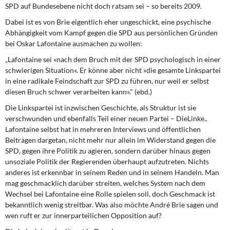
SPD auf Bundesebene nicht doch ratsam sei – so bereits 2009.
Dabei ist es von Brie eigentlich eher ungeschickt, eine psychische
Abhängigkeit vom Kampf gegen die SPD aus persönlichen Gründen
bei Oskar Lafontaine ausmachen zu wollen:
„Lafontaine sei «nach dem Bruch mit der SPD psychologisch in einer
schwierigen Situation«. Er könne aber nicht »die gesamte Linkspartei
in eine radikale Feindschaft zur SPD zu führen, nur weil er selbst
diesen Bruch schwer verarbeiten kann»." (ebd.)
Die Linkspartei ist inzwischen Geschichte, als Struktur ist sie
verschwunden und ebenfalls Teil einer neuen Partei – DieLinke..
Lafontaine selbst hat in mehreren Interviews und öffentlichen
Beiträgen dargetan, nicht mehr nur allein im Widerstand gegen die
SPD, gegen ihre Politik zu agieren, sondern darüber hinaus gegen
unsoziale Politik der Regierenden überhaupt aufzutreten. Nichts
anderes ist erkennbar in seinem Reden und in seinem Handeln. Man
mag geschmacklich darüber streiten, welches System nach dem
Wechsel bei Lafontaine eine Rolle spielen soll, doch Geschmack ist
bekanntlich wenig streitbar. Was also möchte André Brie sagen und
wen ruft er zur innerparteilichen Opposition auf?