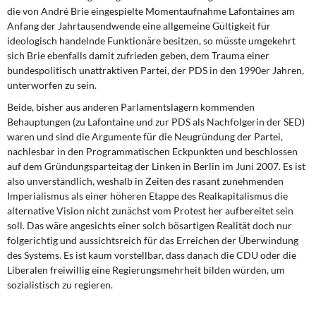
die von André Brie eingespielte Momentaufnahme Lafontaines am
Anfang der Jahrtausendwende eine allgemeine Gültigkeit für
ideologisch handelnde Funktionäre besitzen, so müsste umgekehrt
sich Brie ebenfalls damit zufrieden geben, dem Trauma einer
bundespolitisch unattraktiven Partei, der PDS in den 1990er Jahren,
unterworfen zu sein.
Beide, bisher aus anderen Parlamentslagern kommenden
Behauptungen (zu Lafontaine und zur PDS als Nachfolgerin der SED)
waren und sind die Argumente für die Neugründung der Partei,
nachlesbar in den Programmatischen Eckpunkten und beschlossen
auf dem Gründungsparteitag der Linken in Berlin im Juni 2007. Es ist
also unverständlich, weshalb in Zeiten des rasant zunehmenden
Imperialismus als einer höheren Etappe des Realkapitalismus die
alternative Vision nicht zunächst vom Protest her aufbereitet sein
soll. Das wäre angesichts einer solch bösartigen Realität doch nur
folgerichtig und aussichtsreich für das Erreichen der Überwindung
des Systems. Es ist kaum vorstellbar, dass danach die CDU oder die
Liberalen freiwillig eine Regierungsmehrheit bilden würden, um
sozialistisch zu regieren.