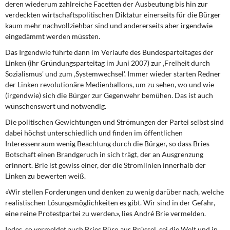
deren wiederum zahlreiche Facetten der Ausbeutung bis hin zur
DIE LINKE
verdeckten wirtschaftspolitischen Diktatur einerseits für die Bürger
kaum mehr nachvollziehbar sind und andererseits aber irgendwie
Weitere Themen
eingedämmt werden müssten.
Das
Irgendwie
führte dann im Verlaufe des Bundesparteitages der
Memo-Gruppe
Linken (ihr Gründungsparteitag im Juni 2007) zur ‚Freiheit durch
Sozialismus' und zum ‚Systemwechsel'. Immer wieder starten Redner
Institut Solidarische Moderne
der Linken revolutionäre Medienballons, um zu sehen, wo und wie
(irgendwie) sich die Bürger zur Gegenwehr bemühen. Das ist auch
Rosa-Luxemburg-Stiftung
wünschenswert und notwendig.
Die politischen Gewichtungen und Strömungen der Partei selbst sind
Über mich
dabei höchst unterschiedlich und finden im öffentlichen
Interessenraum wenig Beachtung durch die Bürger, so dass Bries
Kontakt
Botschaft einen Brandgeruch in sich trägt, der an Ausgrenzung
erinnert. Brie ist gewiss einer, der die Stromlinien innerhalb der
Linken zu bewerten weiß.
«Wir stellen Forderungen und denken zu wenig darüber nach, welche
realistischen Lösungsmöglichkeiten es gibt. Wir sind in der Gefahr,
eine reine Protestpartei zu werden.», lies André Brie vermelden.
Indes, so vermeldet auch Bries Büro aus Brüssel, sei die Welt und in