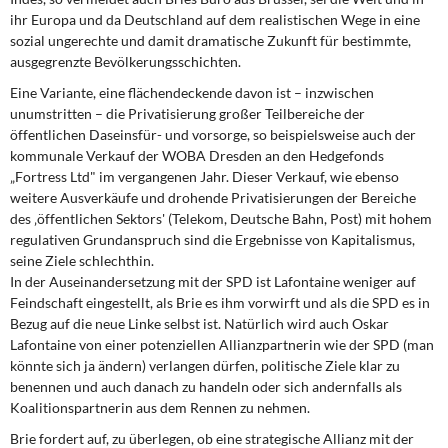
ihr Europa und da Deutschland auf dem realistischen Wege in eine
sozial ungerechte und damit dramatische Zukunft für bestimmte,
ausgegrenzte Bevölkerungsschichten.
Eine Variante, eine flächendeckende davon ist – inzwischen
unumstritten – die Privatisierung großer Teilbereiche der
öffentlichen Daseinsfür- und vorsorge, so beispielsweise auch der
kommunale Verkauf der WOBA Dresden an den Hedgefonds
„Fortress Ltd" im vergangenen Jahr. Dieser Verkauf, wie ebenso
weitere Ausverkäufe und drohende Privatisierungen der Bereiche
des ‚öffentlichen Sektors' (Telekom, Deutsche Bahn, Post) mit hohem
regulativen Grundanspruch sind die Ergebnisse von Kapitalismus,
seine Ziele schlechthin.
In der Auseinandersetzung mit der SPD ist Lafontaine weniger auf
Feindschaft eingestellt, als Brie es ihm vorwirft und als die SPD es in
Bezug auf die neue Linke selbst ist. Natürlich wird auch Oskar
Lafontaine von einer potenziellen Allianzpartnerin wie der SPD (man
könnte sich ja ändern) verlangen dürfen, politische Ziele klar zu
benennen und auch danach zu handeln oder sich andernfalls als
Koalitionspartnerin aus dem Rennen zu nehmen.
Brie fordert auf, zu überlegen, ob eine strategische Allianz mit der