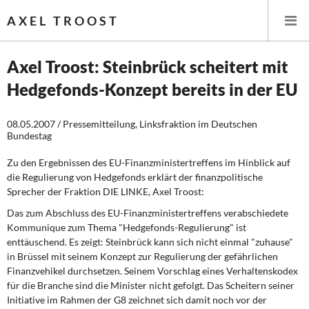
AXEL TROOST
Axel Troost: Steinbrück scheitert mit
Hedgefonds-Konzept bereits in der EU
Startseite
08.05.2007 / Pressemitteilung, Linksfraktion im Deutschen
Themen
Bundestag
Memo-Gruppe
Zu den Ergebnissen des EU-Finanzministertreffens im Hinblick auf
die Regulierung von Hedgefonds erklärt der finanzpolitische
Sprecher der Fraktion DIE LINKE, Axel Troost:
Institut Solidarische Moderne
Das zum Abschluss des EU-Finanzministertreffens verabschiedete
Kommunique zum Thema "Hedgefonds-Regulierung" ist
Rosa-Luxemburg-Stiftung
enttäuschend. Es zeigt: Steinbrück kann sich nicht einmal "zuhause"
in Brüssel mit seinem Konzept zur Regulierung der gefährlichen
Über mich
Finanzvehikel durchsetzen. Seinem Vorschlag eines Verhaltenskodex
für die Branche sind die Minister nicht gefolgt. Das Scheitern seiner
Kontakt
Initiative im Rahmen der G8 zeichnet sich damit noch vor der