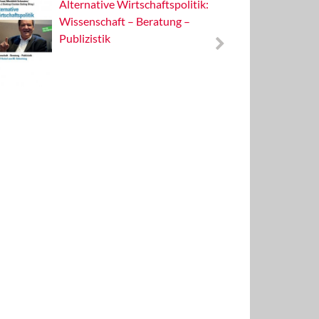
Alternative Wirtschaftspolitik:
Von der
Wissenschaft – Beratung –
neuen 
Publizistik