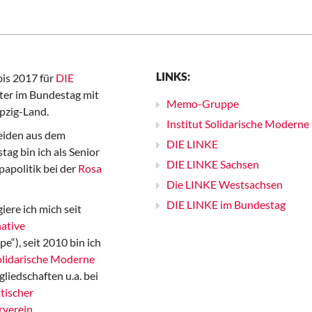
LINKS:
bis 2017 für
DIE
er im Bundestag mit
Memo-Gruppe
pzig-Land.
Institut Solidarische Moderne
iden aus dem
DIE LINKE
ag bin ich als Senior
DIE LINKE Sachsen
papolitik bei der
Rosa
Die LINKE Westsachsen
DIE LINKE im Bundestag
iere ich mich seit
ative
“), seit 2010 bin ich
Solidarische Moderne
gliedschaften u.a. bei
tischer
rverein