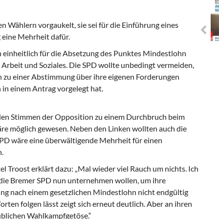
s EUropa -
Das MEMORANDUM 2022
Perspektiven
und die Kurzstellungnahme
ählern vorgaukelt, sie sei für die Einführung eines
zum russischen Angriffskrieg
 eine Mehrheit dafür.
auf die Ukraine sind heute
vorgestellt worden.
 einheitlich für die Absetzung des Punktes Mindestlohn
Arbeit und Soziales. Die SPD wollte unbedingt vermeiden,
n zu einer Abstimmung über ihre eigenen Forderungen
 in einem Antrag vorgelegt hat.
it den Stimmen der Opposition zu einem Durchbruch beim
e möglich gewesen. Neben den Linken wollten auch die
PD wäre eine überwältigende Mehrheit für einen
.
Troost erklärt dazu: „Mal wieder viel Rauch um nichts. Ich
 die Bremer SPD nun unternehmen wollen, um ihre
ng nach einem gesetzlichen Mindestlohn nicht endgültig
rten folgen lässt zeigt sich erneut deutlich. Aber an ihren
 üblichen Wahlkampfgetöse.“