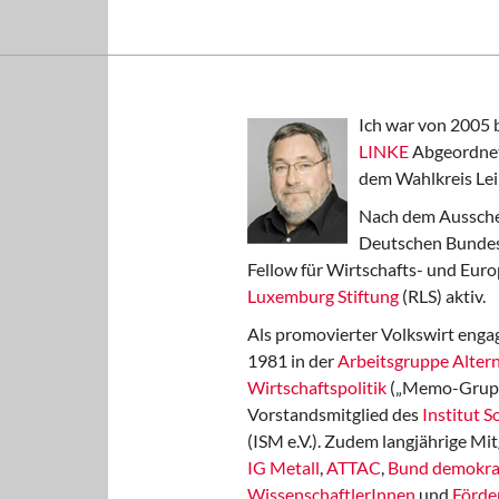
Ich war von 2005 
LINKE
Abgeordnet
dem Wahlkreis Lei
Nach dem Aussche
Deutschen Bundest
Fellow für Wirtschafts- und Euro
Luxemburg Stiftung
(RLS) aktiv.
Als promovierter Volkswirt engag
1981 in der
Arbeitsgruppe Altern
Wirtschaftspolitik
(„Memo-Gruppe
Vorstandsmitglied des
Institut 
(ISM e.V.). Zudem langjährige Mit
IG Metall
,
ATTAC
,
Bund demokra
WissenschaftlerInnen
und
Förde