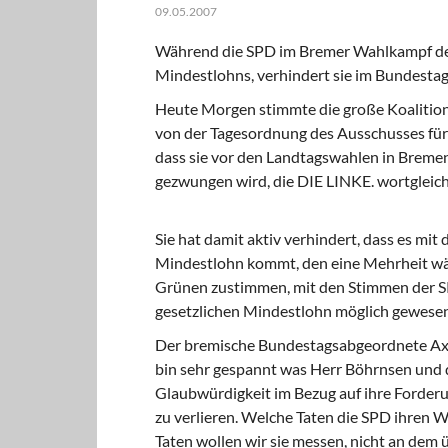
Solidarische
09.05.2007
Mosaiklinke 
Während die SPD im Bremer Wahlkampf den W
Mindestlohns, verhindert sie im Bundestag
Heute Morgen stimmte die große Koalition
von der Tagesordnung des Ausschusses für 
dass sie vor den Landtagswahlen in Breme
gezwungen wird, die DIE LINKE. wortgleich
Sie hat damit aktiv verhindert, dass es m
Mindestlohn kommt, den eine Mehrheit wär
Grünen zustimmen, mit den Stimmen der S
gesetzlichen Mindestlohn möglich gewesen
Der bremische Bundestagsabgeordnete Axel 
bin sehr gespannt was Herr Böhrnsen und
Glaubwürdigkeit im Bezug auf ihre Forderu
zu verlieren. Welche Taten die SPD ihren Wo
Taten wollen wir sie messen, nicht an dem