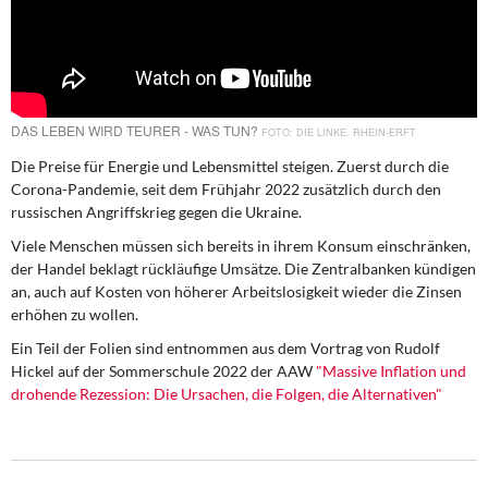
DIE LINKE
Weitere Themen
Memo-Gruppe
DAS LEBEN WIRD TEURER - WAS TUN?
DIE LINKE. RHEIN-ERFT
Institut Solidarische Moderne
Die Preise für Energie und Lebensmittel steigen. Zuerst durch die
Corona-Pandemie, seit dem Frühjahr 2022 zusätzlich durch den
russischen Angriffskrieg gegen die Ukraine.
Rosa-Luxemburg-Stiftung
Viele Menschen müssen sich bereits in ihrem Konsum einschränken,
der Handel beklagt rückläufige Umsätze. Die Zentralbanken kündigen
Über mich
an, auch auf Kosten von höherer Arbeitslosigkeit wieder die Zinsen
erhöhen zu wollen.
Kontakt
Ein Teil der Folien sind entnommen aus dem Vortrag von Rudolf
Hickel auf der Sommerschule 2022 der AAW
"Massive Inflation und
drohende Rezession: Die Ursachen, die Folgen, die Alternativen"