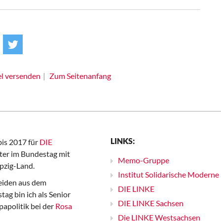
el versenden
Zum Seitenanfang
LINKS:
bis 2017 für
DIE
er im Bundestag mit
Memo-Gruppe
pzig-Land.
Institut Solidarische Moderne
iden aus dem
DIE LINKE
ag bin ich als Senior
DIE LINKE Sachsen
papolitik bei der
Rosa
Die LINKE Westsachsen