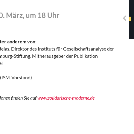
Solidarisches EUropa -
Mosaiklinke Perspektiven
0. März, um 18 Uhr
ter anderem von
:
ias, Direktor des Instituts für Gesellschaftsanalyse der
burg-Stiftung, Mitherausgeber der Publikation
el
 (ISM-Vorstand)
onen finden Sie auf
www.solidarische-moderne.de