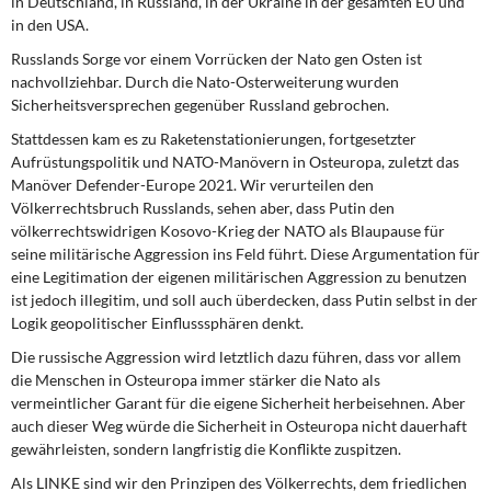
in Deutschland, in Russland, in der Ukraine in der gesamten EU und
in den USA.
Russlands Sorge vor einem Vorrücken der Nato gen Osten ist
nachvollziehbar. Durch die Nato-Osterweiterung wurden
Sicherheitsversprechen gegenüber Russland gebrochen.
Stattdessen kam es zu Raketenstationierungen, fortgesetzter
Aufrüstungspolitik und NATO-Manövern in Osteuropa, zuletzt das
Manöver Defender-Europe 2021. Wir verurteilen den
Völkerrechtsbruch Russlands, sehen aber, dass Putin den
völkerrechtswidrigen Kosovo-Krieg der NATO als Blaupause für
seine militärische Aggression ins Feld führt. Diese Argumentation für
eine Legitimation der eigenen militärischen Aggression zu benutzen
ist jedoch illegitim, und soll auch überdecken, dass Putin selbst in der
Logik geopolitischer Einflusssphären denkt.
Die russische Aggression wird letztlich dazu führen, dass vor allem
die Menschen in Osteuropa immer stärker die Nato als
vermeintlicher Garant für die eigene Sicherheit herbeisehnen. Aber
auch dieser Weg würde die Sicherheit in Osteuropa nicht dauerhaft
gewährleisten, sondern langfristig die Konflikte zuspitzen.
Als LINKE sind wir den Prinzipen des Völkerrechts, dem friedlichen