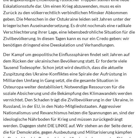
DIE LINKE
Eskalationsstufe dar. Um einen Krieg abzuwenden, muss es ein
Zurück zu den völkerrechtlich verbindlichen Minsker Abkommen
Weitere Themen
geben. Die Menschen in der Ostukraine leiden seit Jahren unter der
kriegerischen Auseinandersetzung. Es droht nochmals eine radikale
Memo-Gruppe
Verschlechterung ihrer Lage, eine lebensbedrohliche Situation für die
Zivilbevölkerung. In diesen Tagen kann es nur ein Credo geben: wir
benötigen dringend eine Deeskalation und Verhandlungen.
Institut Solidarische Moderne
Der Kampf um geopolitische Einflusssphären findet seit Jahren auf
dem Rücken der ukrainischen Bevölkerung statt. Er forderte viele
Rosa-Luxemburg-Stiftung
Tausend Todesopfer. Schon jetzt wird deutlich, dass die aktuelle
Zuspitzung des Ukraine-Konfliktes eine Spirale der Aufrüstung in
Über mich
Milliarden Umfang in Gang setzt, die die gesamte Situation in
Osteuropa weiter destabilisiert. Notwendige Ressourcen für die
Kontakt
soziale Absicherung und die Bekämpfung des Klimawandels werden
vernichtet. Den Schaden trägt die Zivilbevölkerung in der Ukraine, in
Russland, in der EU, in den Nato-Mitgliedsstaaten. Aggressiver
Nationalismus und Revanchismus heizen die Spannungen an, sind der
ideologische Nährboden für Krieg und müssen zurückgedrängt
werden. Dagegen steht DIE LINKE auf. Wir stehen an der Seite derer,
die für Demokratie, gegen Ausbeutung und Militarisierung kämpfen