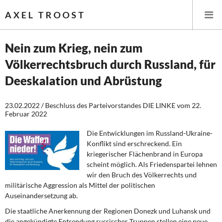
AXEL TROOST
Nein zum Krieg, nein zum
Völkerrechtsbruch durch Russland, für
Startseite
Deeskalation und Abrüstung
Themen
23.02.2022 / Beschluss des Parteivorstandes DIE LINKE vom 22.
Februar 2022
Leitlinien linker Wirtschafts- und Finanzpolitik
Die Entwicklungen im Russland-Ukraine-
Wirtschaftspolitik
Konflikt sind erschreckend. Ein
kriegerischer Flächenbrand in Europa
Steuer- und Finanzpolitik
scheint möglich. Als Friedenspartei lehnen
wir den Bruch des Völkerrechts und
Öffentliche Infrastruktur und Daseinsvorsorge
militärische Aggression als Mittel der politischen
Auseinandersetzung ab.
Eurokrise und Griechenland
Die staatliche Anerkennung der Regionen Donezk und Luhansk und
die angekündigte Entsendung russischer Truppen stellen eine neue