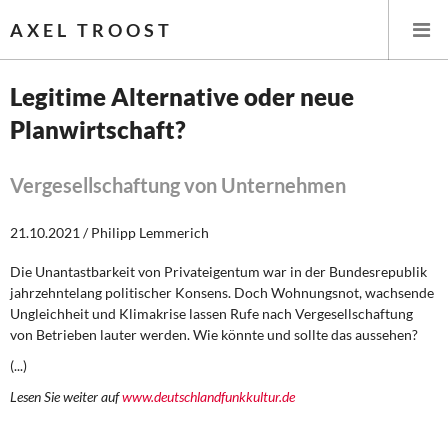
AXEL TROOST
Legitime Alternative oder neue
Planwirtschaft?
Startseite
Themen
Vergesellschaftung von Unternehmen
Leitlinien linker Wirtschafts- und Finanzpolitik
21.10.2021 / Philipp Lemmerich
Die Unantastbarkeit von Privateigentum war in der Bundesrepublik
Wirtschaftspolitik
jahrzehntelang politischer Konsens. Doch Wohnungsnot, wachsende
Ungleichheit und Klimakrise lassen Rufe nach Vergesellschaftung
Steuer- und Finanzpolitik
von Betrieben lauter werden. Wie könnte und sollte das aussehen?
(...)
Öffentliche Infrastruktur und Daseinsvorsorge
Lesen Sie weiter auf
www.deutschlandfunkkultur.de
Eurokrise und Griechenland