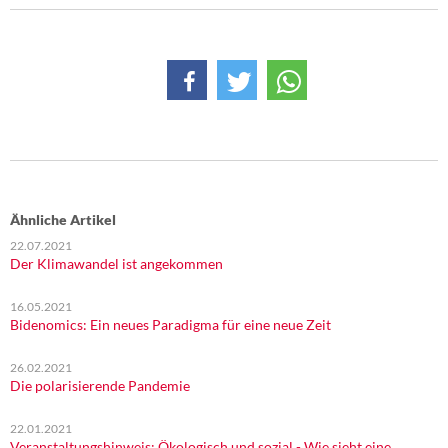
DIE LINKE
Weitere Themen
Memo-Gruppe
Institut Solidarische Moderne
Rosa-Luxemburg-Stiftung
Ähnliche Artikel
22.07.2021
Über mich
Der Klimawandel ist angekommen
Kontakt
16.05.2021
Bidenomics: Ein neues Paradigma für eine neue Zeit
26.02.2021
Die polarisierende Pandemie
22.01.2021
Veranstaltungshinweis: Ökologisch und sozial - Wie sieht eine