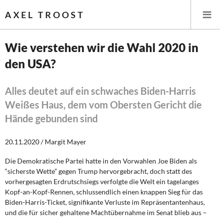
AXEL TROOST
Wie verstehen wir die Wahl 2020 in
den USA?
Startseite
Themen
Alles deutet auf ein schwaches Biden-Harris
Weißes Haus, dem vom Obersten Gericht die
Leitlinien linker Wirtschafts- und Finanzpolitik
Hände gebunden sind
Wirtschaftspolitik
20.11.2020 / Margit Mayer
Steuer- und Finanzpolitik
Die Demokratische Partei hatte in den Vorwahlen Joe Biden als
“sicherste Wette” gegen Trump hervorgebracht, doch statt des
Öffentliche Infrastruktur und Daseinsvorsorge
vorhergesagten Erdrutschsiegs verfolgte die Welt ein tagelanges
Kopf-an-Kopf-Rennen, schlussendlich einen knappen Sieg für das
Biden-Harris-Ticket, signifikante Verluste im Repräsentantenhaus,
Eurokrise und Griechenland
und die für sicher gehaltene Machtübernahme im Senat blieb aus –