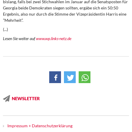
bislang, falls bei zwei Stichwahlen im Januar auf die Senatsposten für
DIE LINKE
Georgia beide Demokraten siegen sollten, ergäbe sich ein 50:50
Ergebnis, also nur durch die Stimme der Vizepräsidentin Harris eine
Weitere Themen
”Mehrheit”.
(...)
Memo-Gruppe
Lesen Sie weiter auf
www.wp.links-netz.de
Institut Solidarische Moderne
Rosa-Luxemburg-Stiftung
Über mich
Kontakt
NEWSLETTER
Impressum + Datenschutzerklärung