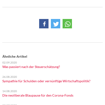
DIE LINKE
Weitere Themen
Memo-Gruppe
Institut Solidarische Moderne
Rosa-Luxemburg-Stiftung
Ähnliche Artikel
Über mich
02.09.2020
Was passiert nach der Steuerschätzung?
Kontakt
26.08.2020
Sympathie für Schulden oder vernünftige Wirtschaftspolitik?
14.08.2020
Die neoliberale Blaupause für den Corona-Fonds