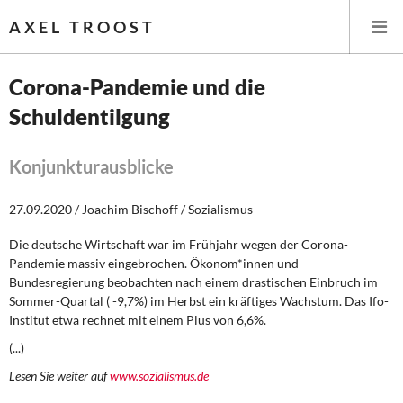
AXEL TROOST
Corona-Pandemie und die
Schuldentilgung
Startseite
Themen
Konjunkturausblicke
Leitlinien linker Wirtschafts- und Finanzpolitik
27.09.2020 / Joachim Bischoff / Sozialismus
Die deutsche Wirtschaft war im Frühjahr wegen der Corona-
Wirtschaftspolitik
Pandemie massiv eingebrochen. Ökonom*innen und
Bundesregierung beobachten nach einem drastischen Einbruch im
Steuer- und Finanzpolitik
Sommer-Quartal ( -9,7%) im Herbst ein kräftiges Wachstum. Das Ifo-
Institut etwa rechnet mit einem Plus von 6,6%.
Öffentliche Infrastruktur und Daseinsvorsorge
(...)
Eurokrise und Griechenland
Lesen Sie weiter auf
www.sozialismus.de