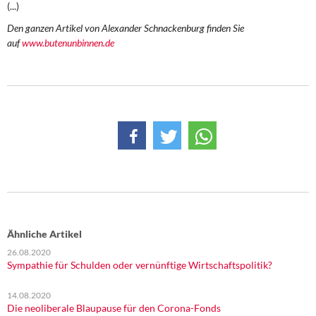
(...)
DIE LINKE
Den ganzen Artikel von Alexander Schnackenburg finden Sie
Weitere Themen
auf
www.butenunbinnen.de
Memo-Gruppe
Institut Solidarische Moderne
Rosa-Luxemburg-Stiftung
Über mich
Kontakt
Ähnliche Artikel
26.08.2020
Sympathie für Schulden oder vernünftige Wirtschaftspolitik?
14.08.2020
Die neoliberale Blaupause für den Corona-Fonds