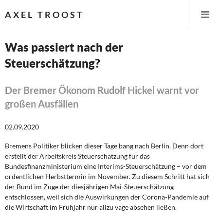
AXEL TROOST
Was passiert nach der
Steuerschätzung?
Startseite
Themen
Der Bremer Ökonom Rudolf Hickel warnt vor
großen Ausfällen
Leitlinien linker Wirtschafts- und Finanzpolitik
02.09.2020
Wirtschaftspolitik
Bremens Politiker blicken dieser Tage bang nach Berlin. Denn dort
erstellt der Arbeitskreis Steuerschätzung für das
Steuer- und Finanzpolitik
Bundesfinanzministerium eine Interims-Steuerschätzung – vor dem
ordentlichen Herbsttermin im November. Zu diesem Schritt hat sich
Öffentliche Infrastruktur und Daseinsvorsorge
der Bund im Zuge der diesjährigen Mai-Steuerschätzung
entschlossen, weil sich die Auswirkungen der Corona-Pandemie auf
Eurokrise und Griechenland
die Wirtschaft im Frühjahr nur allzu vage absehen ließen.