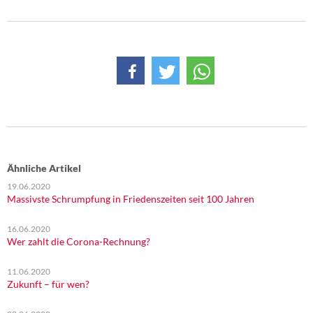
DIE LINKE
Weitere Themen
Memo-Gruppe
Institut Solidarische Moderne
Rosa-Luxemburg-Stiftung
Ähnliche Artikel
Über mich
19.06.2020
Massivste Schrumpfung in Friedenszeiten seit 100 Jahren
Kontakt
16.06.2020
Wer zahlt die Corona-Rechnung?
11.06.2020
Zukunft – für wen?