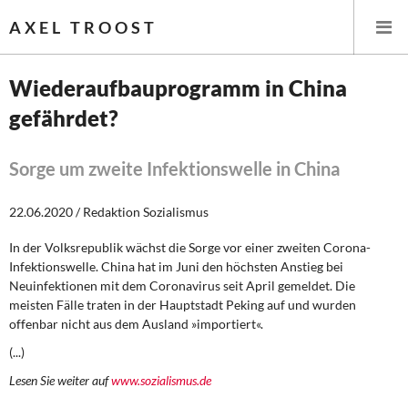
AXEL TROOST
Wiederaufbauprogramm in China
gefährdet?
Startseite
Themen
Sorge um zweite Infektionswelle in China
Leitlinien linker Wirtschafts- und Finanzpolitik
22.06.2020 / Redaktion Sozialismus
In der Volksrepublik wächst die Sorge vor einer zweiten Corona-
Wirtschaftspolitik
Infektionswelle. China hat im Juni den höchsten Anstieg bei
Neuinfektionen mit dem Coronavirus seit April gemeldet. Die
Steuer- und Finanzpolitik
meisten Fälle traten in der Hauptstadt Peking auf und wurden
offenbar nicht aus dem Ausland »importiert«.
Öffentliche Infrastruktur und Daseinsvorsorge
(...)
Eurokrise und Griechenland
Lesen Sie weiter auf
www.sozialismus.de