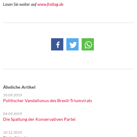
DIE LINKE
Lesen Sie weiter auf
www.freitag.de
Weitere Themen
Memo-Gruppe
Institut Solidarische Moderne
Rosa-Luxemburg-Stiftung
Über mich
Ähnliche Artikel
Kontakt
10.09.2019
Politischer Vandalismus des Brexit-Triumvirats
04.09.2019
Die Spaltung der Konservativen Partei
10.12.2019