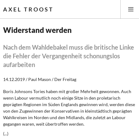
AXEL TROOST
Widerstand werden
Startseite
Nach dem Wahldebakel muss die britische Linke
die Fehler der Vergangenheit schonungslos
Themen
aufarbeiten
Leitlinien linker Wirtschafts- und Finanzpolitik
14.12.2019 / Paul Mason / Der Freitag
Wirtschaftspolitik
Boris Johnsons Tories haben mit großer Mehrheit gewonnen. Auch
wenn Labour vermutlich noch einige Sitze in den proletarisch
Steuer- und Finanzpolitik
geprägten Regionen im Süden Englands gewinnen wird, werden diese
von den Zugewinnen der Konservativen in kleinstädtisch geprägten
Öffentliche Infrastruktur und Daseinsvorsorge
Wahlkreisen im Norden und den Midlands, die zuletzt an Labour
gegangen waren, weit übertroffen werden.
Eurokrise und Griechenland
(...)